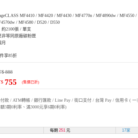
ageCLASS MF4410 / MF4420 / MF4430 / MF4770n / MF4890dw / MF4550 /
4570dw / MF4580 / D520 / D550
2100張 / 單支
匣非等同原廠碳粉匣
個月
件享85折
$ 888
755
T$
(售價已折)
款 / ATM轉帳 / 銀行匯款 / Line Pay / 街口支付 / 台灣 Pay / 信用卡 
額3期0利率、滿3000元享6期0利率)
每期
251
元
17家