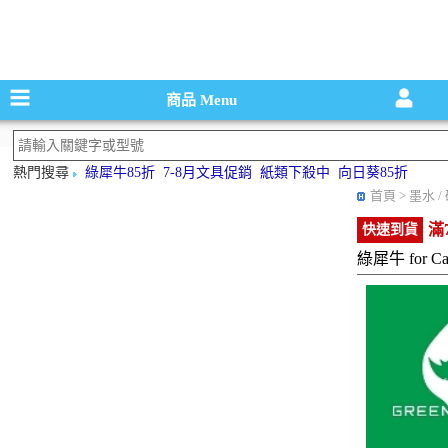
碳粉匣，墨
商品
Menu
熱門搜尋
綠犀牛85折
7-8月文具促銷
紙類下殺中
向日葵85折
首頁
> 墨水 
滿
快速到貨
綠犀牛 for C