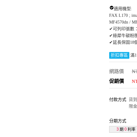
適用機型:
FAX L170 ; im
MF4570dn / MF
✔可列印張數：約
✔綠犀牛碳粉
✔延長保固18
折扣專區
滿1
網路價
NT
促銷價
N
付款方式
貨到付
限金
分期方式
3
期
0
利率