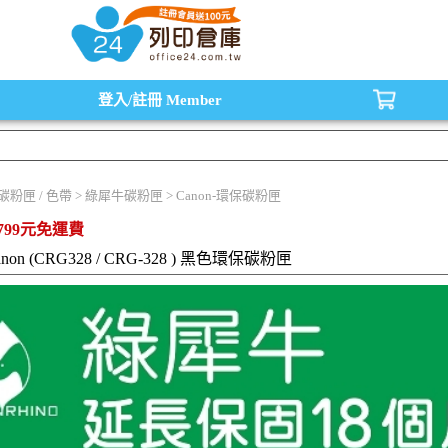
水匣,原廠碳粉匣，副廠碳粉匣，環保碳粉匣,連續供墨印表機-office24列印倉庫線
登入/註冊
Member
/ 碳粉匣 / 色帶 > 綠犀牛碳粉匣 > Canon-環保碳粉匣
799元免運費
anon (CRG328 / CRG-328 ) 黑色環保碳粉匣