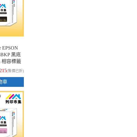
 EPSON
-6BKP 黑底
8m 相容標籤
215
(售價已折)
物車