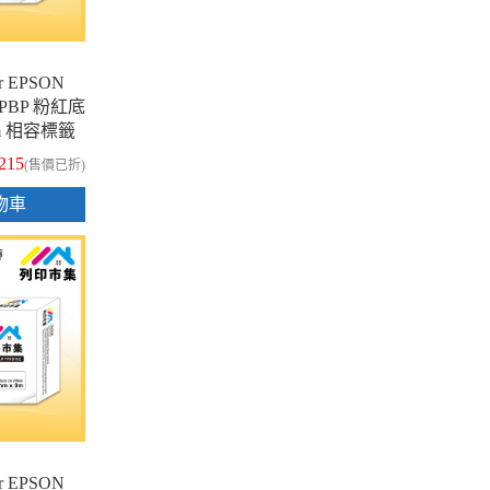
 EPSON
-6PBP 粉紅底
8m 相容標籤
215
(售價已折)
物車
 EPSON