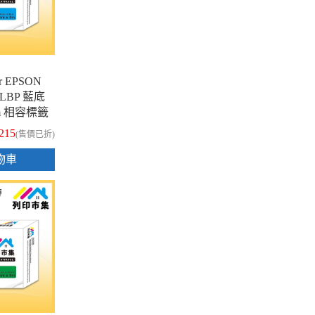
 EPSON
-6LBP 藍底
8m 相容標籤
215
(售價已折)
物車