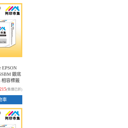
 EPSON
K-6SBM 銀底
8m 相容標籤
215
(售價已折)
物車