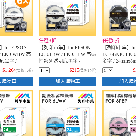
任選8折
任選8折
or EPSON
【列印市集】for EPSON
【列印市集】for
/ LK-6WBW 高
LC-6TBW / LK-6TBW 高黏
LC-6BKP / LK
底黑字 /
性系列透明底黑字 /
金字 / 24mmx
 相容標籤帶 - 6入
24mmx9m 相容標籤帶
帶
$1,264
$215
$
(售價已折)
(售價已折)
入購物車
加入購物車
加入購