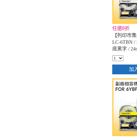
任選8折
【列印市集】f
LC-6TBN 
底黑字 / 2
籤帶
加