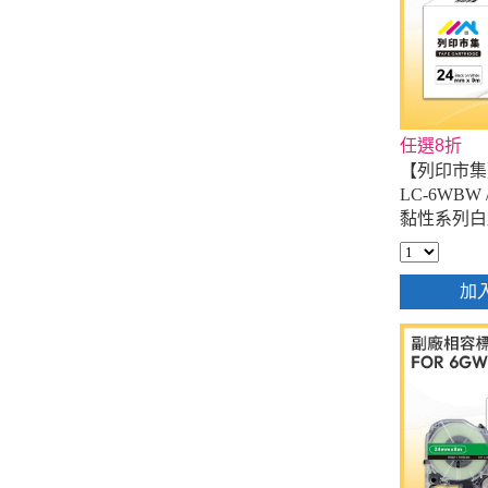
任選8折
【列印市集】f
LC-6WBW 
黏性系列白
24mmx9m
組
加