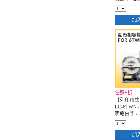
籤帶
加
任選8折
【列印市集】f
LC-6TWN 
明底白字 / 
標籤帶
加