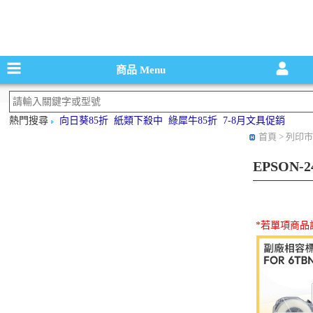
碳粉匣，墨
商品
Menu
熱門搜尋
向日葵85折
紙類下殺中
綠犀牛85折
7-8月文具促銷
首頁
> 列印市
EPSON
*若單項商