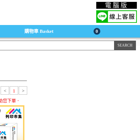
上購物手機版
電腦版
購物車
Basket
0
<
1
>
助您下單．