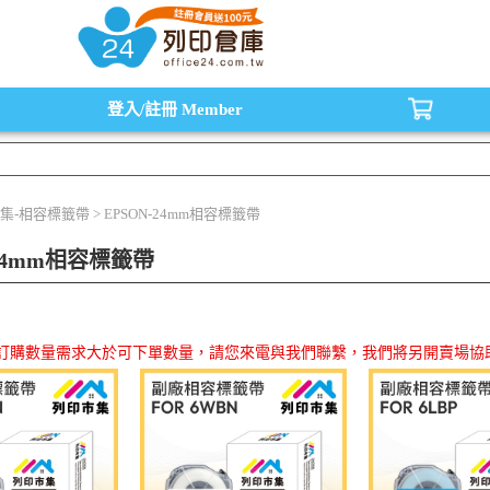
水匣,原廠碳粉匣，副廠碳粉匣，環保碳粉匣,連續供墨印表機-office24列印倉庫線
登入/註冊
Member
集-相容標籤帶 > EPSON-24mm相容標籤帶
-24mm相容標籤帶
品訂購數量需求大於可下單數量，請您來電與我們聯繫，我們將另開賣場協