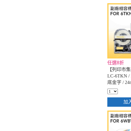
任選8折
【列印市集】f
LC-6TKN 
底金字 / 2
籤帶
加