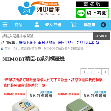
碳粉匣，墨水匣,原廠碳粉匣，副廠碳粉匣，環保碳粉匣,連續供墨印表機-office24列印
電腦版
倉庫線上購物手機版
商品
登入/註冊
購物車
0
熱門搜尋
紙類下殺中
向日葵85折
綠犀牛85折
7-8月文具促銷
首頁
> 精臣標籤機/標籤帶 > NIIMOBT精臣-B系列標籤機
NIIMOBT精臣-B系列標籤機
<
1
2
>
*若單項商品訂購數量需求大於可下單數量，請您來電與我們聯繫，
我們將另開賣場協助您下單．