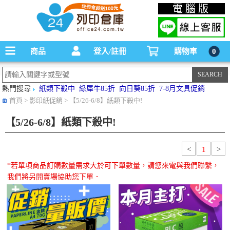
碳粉匣，墨水匣,原廠碳粉匣，副廠碳粉匣，環保碳粉匣,連續供墨印表機-office24列印
電腦版
倉庫線上購物手機版
商品
登入/註冊
購物車
0
熱門搜尋
紙類下殺中
綠犀牛85折
向日葵85折
7-8月文具促銷
首頁
> 影印紙促銷 > 【5/26-6/8】紙類下殺中!
【5/26-6/8】紙類下殺中!
<
1
>
*若單項商品訂購數量需求大於可下單數量，請您來電與我們聯繫，
我們將另開賣場協助您下單．