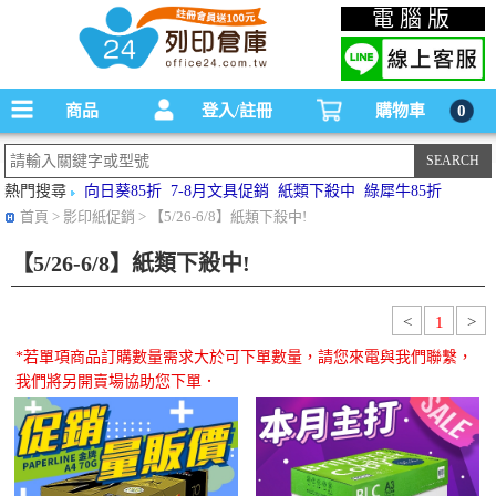
碳粉匣，墨水匣,原廠碳粉匣，副廠碳粉匣，環保碳粉匣,連續供墨印表機-office24列印
電腦版
倉庫線上購物手機版
商品
登入/註冊
購物車
0
熱門搜尋
向日葵85折
7-8月文具促銷
紙類下殺中
綠犀牛85折
首頁
> 影印紙促銷 > 【5/26-6/8】紙類下殺中!
【5/26-6/8】紙類下殺中!
<
1
>
*若單項商品訂購數量需求大於可下單數量，請您來電與我們聯繫，
我們將另開賣場協助您下單．