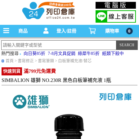
碳粉匣，墨水匣,原廠碳粉匣，副廠碳粉匣，環保碳粉匣,連續供墨印表機-office24列印
電腦版
倉庫線上購物手機版
商品
登入/註冊
購物車
0
熱門搜尋
向日葵85折
7-8月文具促銷
綠犀牛85折
紙類下殺中
首頁
> 書寫修正 > 書寫筆類 > 白板筆補充液/替芯
滿799元免運費
快速到貨
SIMBALION 雄獅 NO.230R 黑色白板筆補充液 1瓶