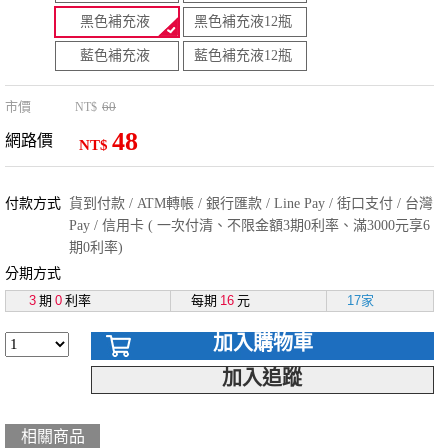
黑色補充液
黑色補充液12瓶
藍色補充液
藍色補充液12瓶
市價
60
NT$
48
網路價
NT$
付款方式
貨到付款 / ATM轉帳 / 銀行匯款 / Line Pay / 街口支付 / 台灣
Pay / 信用卡 ( 一次付清、不限金額3期0利率、滿3000元享6
期0利率)
分期方式
3
期
0
利率
每期
16
元
17家
加入購物車
加入追蹤
相關商品