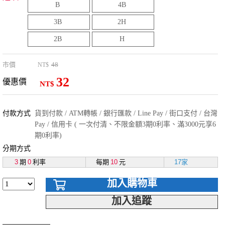
B
4B
3B
2H
2B
H
市價
48
NT$
32
優惠價
NT$
付款方式
貨到付款 / ATM轉帳 / 銀行匯款 / Line Pay / 街口支付 / 台灣
Pay / 信用卡 ( 一次付清、不限金額3期0利率、滿3000元享6
期0利率)
分期方式
3
期
0
利率
每期
10
元
17家
加入購物車
加入追蹤