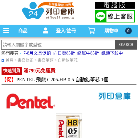
碳粉匣，墨水匣,原廠碳粉匣，副廠碳粉匣，環保碳粉匣,連續供墨印表機-office24列印
電腦版
倉庫線上購物手機版
商品
登入/註冊
購物車
0
熱門搜尋
7-8月文具促銷
向日葵85折
綠犀牛85折
紙類下殺中
首頁
> 書寫修正 > 書寫筆類 > 自動鉛筆芯
滿799元免運費
快速到貨
【促】
PENTEL 飛龍 C205-HB 0.5 自動鉛筆芯 1個