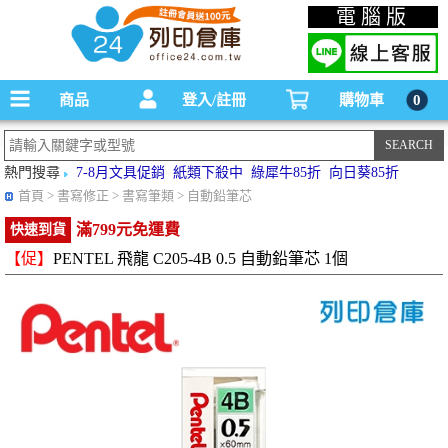
碳粉匣，墨水匣,原廠碳粉匣，副廠碳粉匣，環保碳粉匣,連續供墨印表機-office24列印
電腦版
倉庫線上購物手機版
商品
登入/註冊
購物車
0
熱門搜尋
7-8月文具促銷
紙類下殺中
綠犀牛85折
向日葵85折
首頁
> 書寫修正 > 書寫筆類 > 自動鉛筆芯
滿799元免運費
快速到貨
【促】
PENTEL 飛龍 C205-4B 0.5 自動鉛筆芯 1個