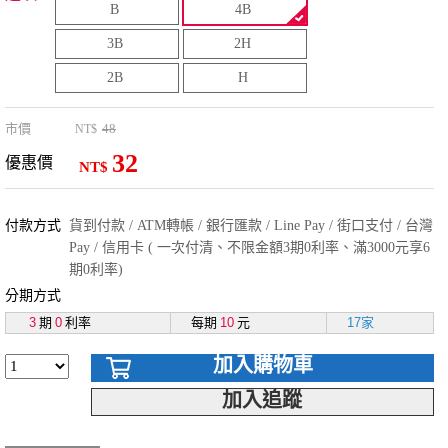
B
4B
3B
2H
2B
H
市價
48
NT$
32
優惠價
NT$
付款方式
貨到付款 / ATM轉帳 / 銀行匯款 / Line Pay / 街口支付 / 台灣
Pay / 信用卡 ( 一次付清、不限金額3期0利率、滿3000元享6
期0利率)
分期方式
3
期
0
利率
每期
10
元
17家
加入購物車
加入追蹤