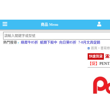
碳粉匣，墨
商品
Menu
熱門搜尋
綠犀牛85折
紙類下殺中
向日葵85折
7-8月文具促銷
首頁
> 書寫修
滿
快速到貨
【促】
PENT