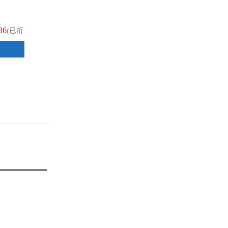
動鉛筆芯 1個
自
36
$32
(已折)
(已折)
加入購物車