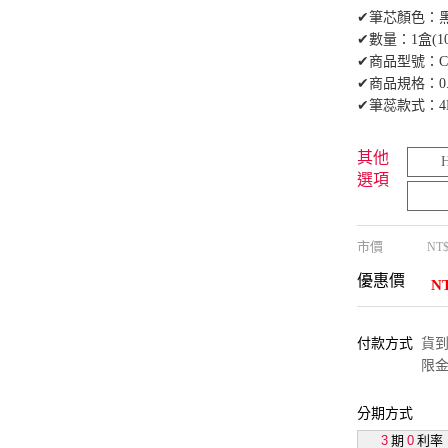
✔筆芯顏色：
✔數量：1盒(1
✔商品型號：C2
✔商品規格：0.
✔筆蕊款式：4
其他
選項
市價
NT
優惠價
N
付款方式
貨到付
限金
分期方式
3
期
0
利率