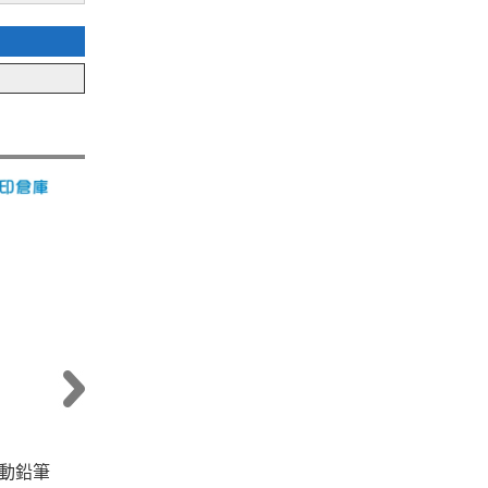
 自動鉛筆
【促】
PENTEL 飛龍 C205-B 0.5 自
【