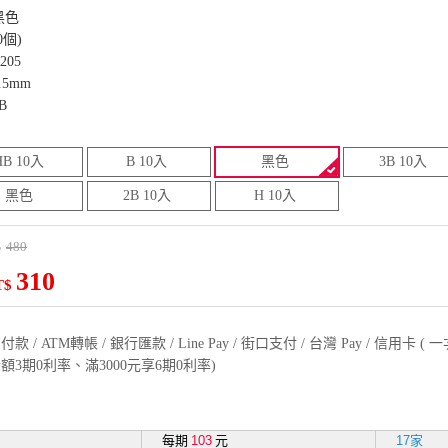
黑色
0個)
05
5mm
B
HB 10入
B 10入
黑色
3B 10入
黑色
2B 10入
H 10入
480
$
310
T$
款 / ATM轉帳 / 銀行匯款 / Line Pay / 街口支付 / 台灣 Pay / 信用卡 
額3期0利率、滿3000元享6期0利率)
每期
103
元
17家