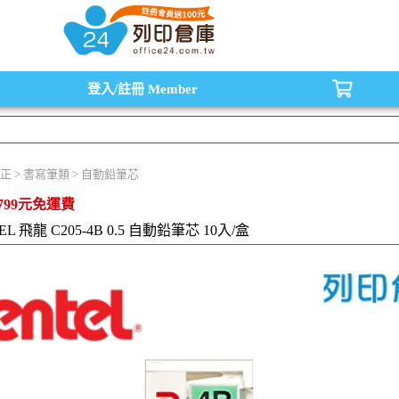
水匣,原廠碳粉匣，副廠碳粉匣，環保碳粉匣,連續供墨印表機-office24列印倉庫線
登入/註冊
Member
正 > 書寫筆類 > 自動鉛筆芯
799元免運費
EL 飛龍 C205-4B 0.5 自動鉛筆芯 10入/盒