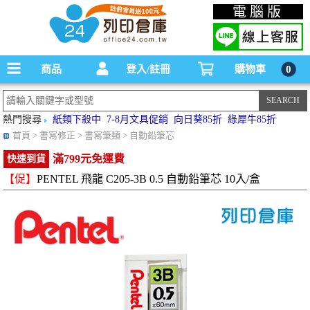
碳粉匣，墨水匣,原廠碳粉匣，副廠碳粉匣，環保碳粉匣,連續供墨印表機-office24列印
電腦版
倉庫線上購物手機版
商品
登入/註冊
購物車
0
熱門搜尋
紙類下殺中
7-8月文具促銷
向日葵85折
綠犀牛85折
首頁
> 書寫修正 > 書寫筆類 > 自動鉛筆芯
滿799元免運費
快速到貨
【促】
PENTEL 飛龍 C205-3B 0.5 自動鉛筆芯 10入/盒