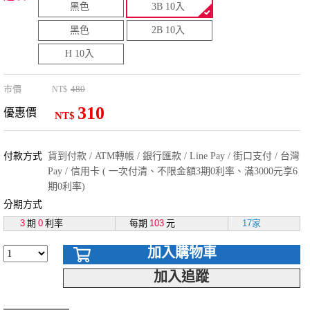
黑色
3B 10入
黑色
2B 10入
H 10入
市價
480
NT$
310
優惠價
NT$
付款方式
貨到付款 / ATM轉帳 / 銀行匯款 / Line Pay / 街口支付 / 台灣
Pay / 信用卡 ( 一次付清、不限金額3期0利率、滿3000元享6
期0利率)
分期方式
3
期
0
利率
每期
103
元
17家
加入購物車
加入追蹤