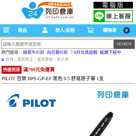
碳粉匣，墨水匣,原廠碳粉匣，副廠碳粉匣，環保碳粉匣,連續供墨印表機-office24列印
電腦版
倉庫線上購物手機版
商品
登入/註冊
購物車
0
熱門搜尋
綠犀牛85折
向日葵85折
7-8月文具促銷
紙類下殺中
首頁
> 書寫修正 > 書寫筆類 > 原子筆
滿799元免運費
快速到貨
PILOT 百樂 BPS-GP-EF 黑色 0.5 舒寫原子筆 1支