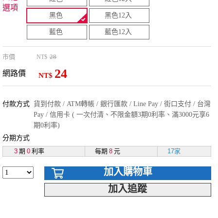
選項
黑色
黑色12入
藍色
藍色12入
市價
28
NT$
24
網路價
NT$
付款方式
貨到付款 / ATM轉帳 / 銀行匯款 / Line Pay / 街口支付 / 台灣
Pay / 信用卡 ( 一次付清、不限金額3期0利率、滿3000元享6
期0利率)
分期方式
3
期
0
利率
每期
8
元
17家
加入購物車
加入追蹤