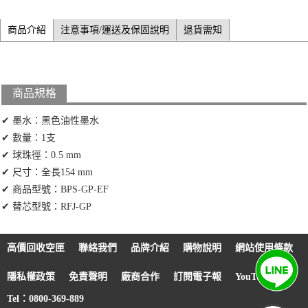
商品介紹
注意事項/運送及保固說明
退貨需知
商品規格
✔ 墨水：黑色油性墨水
✔ 數量：1支
✔ 球珠徑：0.5 mm
✔ 尺寸：全長154 mm
✔ 商品型號：BPS-GP-EF
✔ 替芯型號：RFJ-GP
高價回收空匣
聯絡我們
品牌介紹
購物說明
網站使用條款
隱私權政策
免責聲明
廠商合作
訂閱電子報
YouTube
Tel：0800-369-889