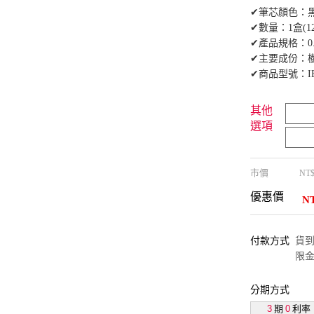
✔筆芯顏色：
✔數量：1盒(1
✔產品規格：0.
✔主要成份：
✔商品型號：IB
其他
選項
市價
NT
優惠價
N
付款方式
貨到付
限金
分期方式
3
期
0
利率