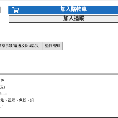
加入購物車
加入追蹤
注意事項/運送及保固說明
退貨需知
黑色
2支)
5mm
樹脂、塑膠、色粉、銅
-1