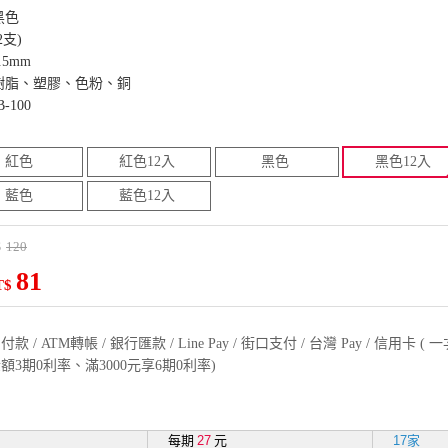
黑色
2支)
5mm
樹脂、塑膠、色粉、銅
-100
紅色
紅色12入
黑色
黑色12入
藍色
藍色12入
120
$
81
T$
款 / ATM轉帳 / 銀行匯款 / Line Pay / 街口支付 / 台灣 Pay / 信用卡 
額3期0利率、滿3000元享6期0利率)
每期
27
元
17家