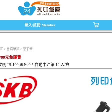
水匣,原廠碳粉匣，副廠碳粉匣，環保碳粉匣,連續供墨印表機-office24列印倉庫線
登入/註冊
Member
正 > 書寫筆類 > 原子筆
799元免運費
文明 IB-100 黑色 0.5 自動中油筆 12 入/盒