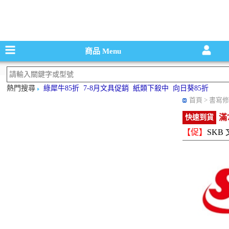
碳粉匣，墨
商品
Menu
熱門搜尋
綠犀牛85折
7-8月文具促銷
紙類下殺中
向日葵85折
首頁
> 書寫修
滿
快速到貨
【促】
SKB 