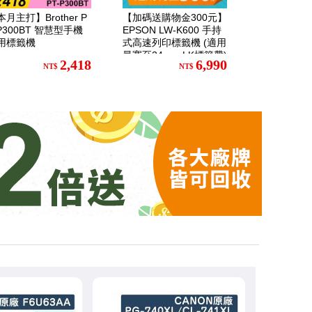
本月主打】Brother P
【加碼送購物金300元】
-P300BT 智慧型手機
EPSON LW-K600 手持
用標籤機
式高速列印標籤機 (適用
最寬至24mm LK標籤帶)
2,418
6,990
NT$
NT$