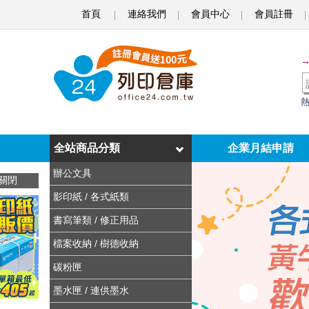
首頁
連絡我們
會員中心
會員註冊
o
f
f
i
c
e
全站商品分類
企業月結申請
2
辦公文具
關閉
4
影印紙 / 各式紙類
列
書寫筆類 / 修正用品
印
檔案收納 / 樹德收納
倉
碳粉匣
墨水匣 / 連供墨水
庫