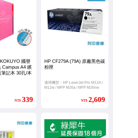
OKUYO 國譽
HP CF279A (79A) 原廠黑色碳
 Campus A4 繽
粉匣
筆記本 30孔/本
適用機型：HP LaserJet Pro M12A /
M12w / MFP M26a / MFP M26nw
339
2,609
NT$
NT$