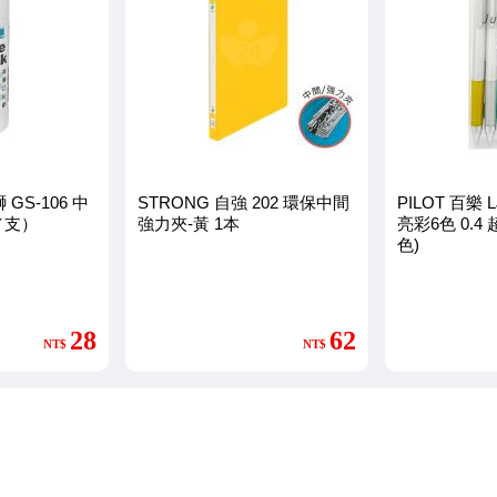
 GS-106 中
STRONG 自強 202 環保中間
PILOT 百樂 L
／支）
強力夾-黃 1本
亮彩6色 0.4
色)
28
62
NT$
NT$