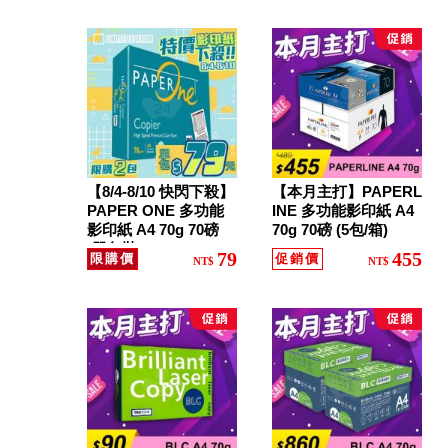
供
墨
水
、
環
【8/4-8/10 快閃下殺】
【本月主打】PAPERL
PAPER ONE 多功能
INE 多功能影印紙 A4
保
影印紙 A4 70g 70磅
70g 70磅 (5包/箱)
(單包裝)
碳
79
455
限購價
促銷價
NT$
NT$
粉
匣
、
原