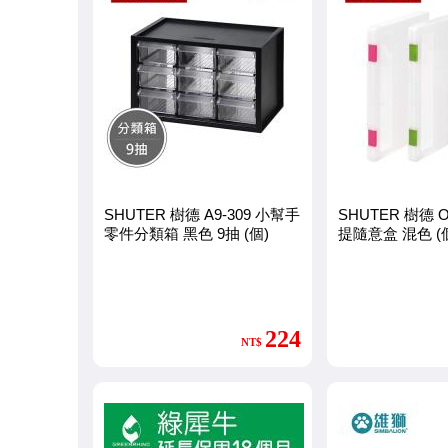
籤
帶
、
辦
公
文
SHUTER 樹德 A9-309 小幫手
SHUTER 樹德 O
具
零件分類箱 黑色 9抽 (個)
提隨意盒 混色 (
、
並
224
NT$
提
供
影