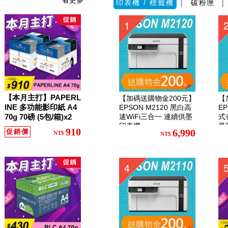
看更多
印表機 / 標籤機
│
碳粉匣
1
【本月主打】PAPERL
【加碼送購物金200元】
【
INE 多功能影印紙 A4
EPSON M2120 黑白高
EP
70g 70磅 (5包/箱)x2
速WiFi三合一 連續供墨
式
印表機
最
910
6,990
促銷價
NT$
NT$
4