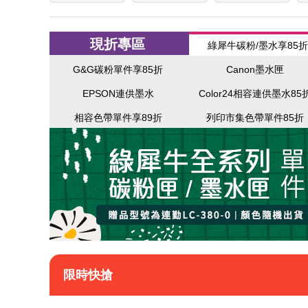
匣
、
現折專區
綠犀牛碳粉/墨水享85折
影
G&G碳粉單件享85折
Canon墨水匣
印
EPSON連供墨水
Color24相容連供墨水85
紙
相容色帶單件享89折
列印市集色帶單件85折
、
補
充
墨
水
、
限時快搶
連