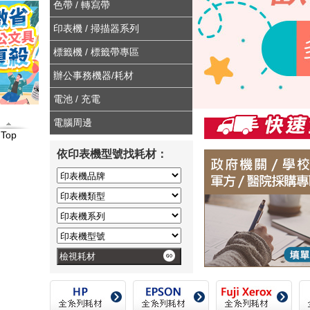
色帶 / 轉寫帶
-
印表機 / 掃描器系列
專
標籤機 / 標籤帶專區
售
辦公事務機器/耗材
各
電池 / 充電
廠
電腦周邊
Top
牌
依印表機型號找耗材：
碳
粉
匣
、
墨
水