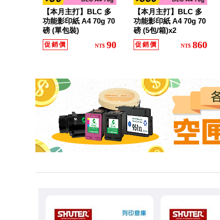
廠
【本月主打】BLC 多
【本月主打】BLC 多
碳
功能影印紙 A4 70g 70
功能影印紙 A4 70g 70
磅 (單包裝)
磅 (5包/箱)x2
粉
90
860
促銷價
促銷價
NT$
NT$
匣
、
原
廠
墨
水
匣
、
標