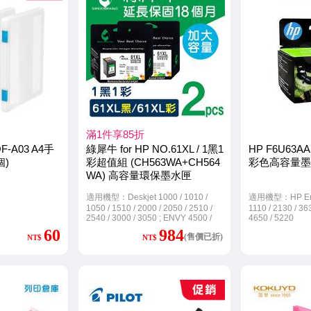
滿1件享85折
F-A03 A4手
綠犀牛 for HP NO.61XL / 1黑1
HP F6U63AA
個)
彩超值組 (CH563WA+CH564
彩色高容量墨
WA) 高容量環保墨水匣
適用機型：Deskjet 1000 / 1010 /
適用機型：HP Envy
1050 / 1510 / 2000 / 2050 / 2510 /
1110 / 2130 / 363
2540 / 3000 / 3050 ; ENVY 4500 /
4650 / 5220
5530 ; OfficeJet 2620 / 4630
60
984
(售價已折)
NT$
NT$