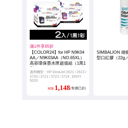
滿1件享85折
【COLOR24】for HP N9K04
SIMBALION 雄獅
AA／N9K03AA（NO.65XL）
型口紅膠（22g
高容環保墨水匣超值組（1黑1
彩）
適用機型：HP DeskJet 2621 / 2623 /
3720 / 3721 / 3723 / 3724 ; ENVY
5020
1,148
(售價已折)
NT$