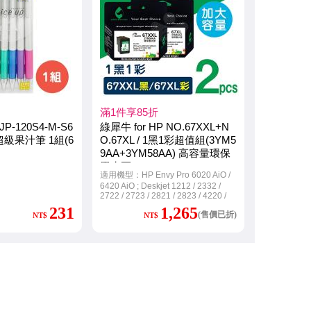
滿1件享85折
JP-120S4-M-S6
綠犀牛 for HP NO.67XXL+N
 超級果汁筆 1組(6
O.67XL / 1黑1彩超值組(3YM5
9AA+3YM58AA) 高容量環保
墨水匣
適用機型：HP Envy Pro 6020 AiO /
6420 AiO ; Deskjet 1212 / 2332 /
2722 / 2723 / 2821 / 2823 / 4220 /
Plus 4120
231
1,265
(售價已折)
NT$
NT$