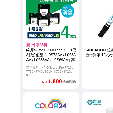
印
機
出
租
及
滿1件享85折
綠犀牛 for HP NO.955XL / 1黑
SIMBALION 雄獅
回
3彩超值組 ( L0S72AA / L0S63
色奇異筆 12入/
AA / L0S66AA / L0S69AA ) 高
收
容量環保墨水匣
適用機型：HP OfficeJet Pro 7720 /
空
7730 / 7740 / 8210 / 8710 / 8720 /
8730
匣
1,800
(售價已折)
NT$
等
服
務