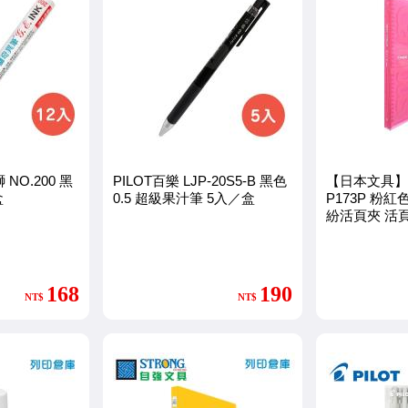
 NO.200 黑
PILOT百樂 LJP-20S5-B 黑色
【日本文具】K
盒
0.5 超級果汁筆 5入／盒
P173P 粉紅色
紛活頁夾 活頁
168
190
NT$
NT$