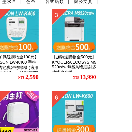
│
墨水匣
│
色帶
│
各式紙類
│
辦公文具
│
2
3
加碼送購物金100元】
【加碼送購物金500元】
SON LW-K460 手持
KYOCERA ECOSYS M5
520cdw 無線彩色雷射多
杏色典雅標籤機 (適用
功能複合機
寬至18mm LK標籤帶)
2,590
13,990
NT$
NT$
5
6