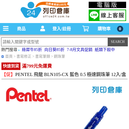
碳粉匣，墨水匣,原廠碳粉匣，副廠碳粉匣，環保碳粉匣,連續供墨印表機-office24列印
電腦版
倉庫線上購物手機版
商品
登入/註冊
購物車
0
熱門搜尋
綠犀牛85折
向日葵85折
7-8月文具促銷
紙類下殺中
首頁
> 書寫修正 > 書寫筆類 > 鋼珠筆
滿799元免運費
快速到貨
【促】
PENTEL 飛龍 BLN105-CX 藍色 0.5 極速鋼珠筆 12入/盒