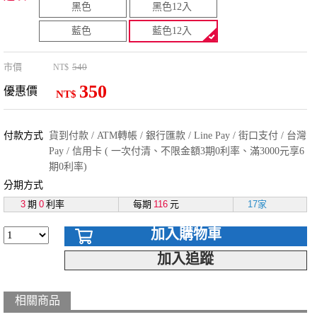
黑色
黑色12入
藍色
藍色12入
市價
540
NT$
350
優惠價
NT$
付款方式
貨到付款 / ATM轉帳 / 銀行匯款 / Line Pay / 街口支付 / 台灣
Pay / 信用卡 ( 一次付清、不限金額3期0利率、滿3000元享6
期0利率)
分期方式
3
期
0
利率
每期
116
元
17家
加入購物車
加入追蹤
相關商品