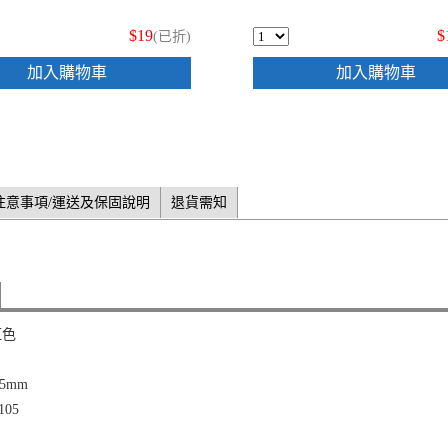
$19
$
(已折)
加入購物車
加入購物車
注意事項/運送及保固說明
退貨需知
紅色
5mm
05
B