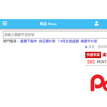
碳粉匣，墨
商品
Menu
熱門搜尋
紙類下殺中
向日葵85折
7-8月文具促銷
綠犀牛85折
首頁
> 書寫修
滿
快速到貨
【促】
PENT