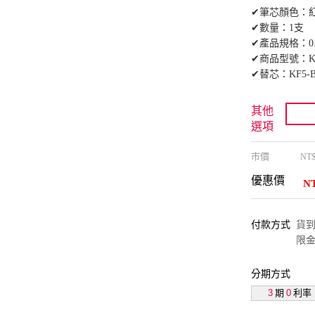
✔筆芯顏色：
✔數量：1支
✔產品規格：0.
✔商品型號：K1
✔替芯：KF5-
其他
選項
市價
NT
優惠價
N
付款方式
貨到付
限金
分期方式
3
期
0
利率