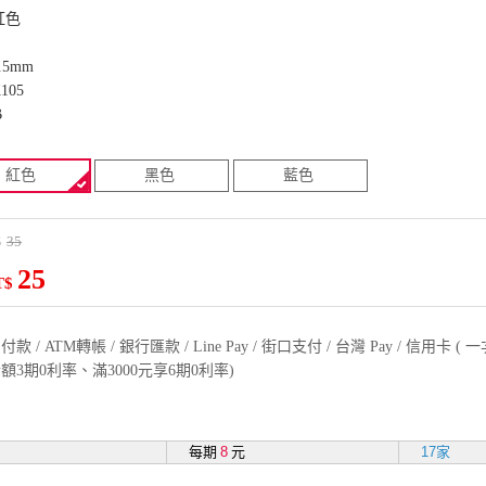
紅色
5mm
05
B
紅色
黑色
藍色
35
$
25
T$
款 / ATM轉帳 / 銀行匯款 / Line Pay / 街口支付 / 台灣 Pay / 信用卡 
額3期0利率、滿3000元享6期0利率)
每期
8
元
17家