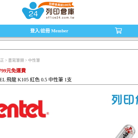
水匣,原廠碳粉匣，副廠碳粉匣，環保碳粉匣,連續供墨印表機-office24列印倉庫線
登入/註冊
Member
正 > 書寫筆類 > 中性筆
799元免運費
EL 飛龍 K105 紅色 0.5 中性筆 1支