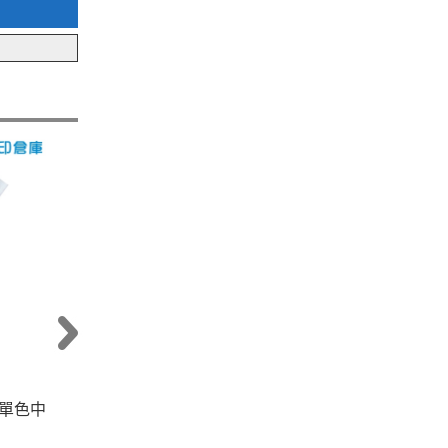
5 單色中
PENTEL 飛龍 KF5 紅色 0.5 單色中
PE
性筆替芯 筆芯 1支
性筆