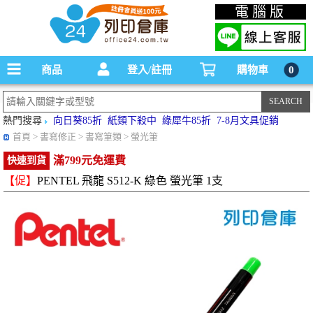
碳粉匣，墨水匣,原廠碳粉匣，副廠碳粉匣，環保碳粉匣,連續供墨印表機-office24列印
電腦版
倉庫線上購物手機版
商品
登入/註冊
購物車
0
熱門搜尋
向日葵85折
紙類下殺中
綠犀牛85折
7-8月文具促銷
首頁
> 書寫修正 > 書寫筆類 > 螢光筆
滿799元免運費
快速到貨
【促】
PENTEL 飛龍 S512-K 綠色 螢光筆 1支