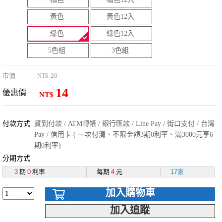
黃色
黃色12入
綠色
綠色12入
5色組
3色組
市價
20
NT$
14
優惠價
NT$
付款方式
貨到付款 / ATM轉帳 / 銀行匯款 / Line Pay / 街口支付 / 台灣
Pay / 信用卡 ( 一次付清、不限金額3期0利率、滿3000元享6
期0利率)
分期方式
3
期
0
利率
每期
4
元
17家
加入購物車
加入追蹤