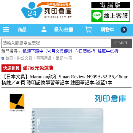
碳粉匣，墨水匣,原廠碳粉匣，副廠碳粉匣，環保碳粉匣,連續供墨印表機-office24列印
電腦版
倉庫線上購物手機版
商品
登入/註冊
購物車
0
熱門搜尋
紙類下殺中
7-8月文具促銷
向日葵85折
綠犀牛85折
首頁
> 辦公文具 > 事務用品 > 筆記本/簿
滿799元免運費
快速到貨
【日本文具】Maruman龍和 Smart Review N909A-52 B5／6mm
橫線／40頁 聰明記憶學習筆記本 線圈筆記本-淺藍1本