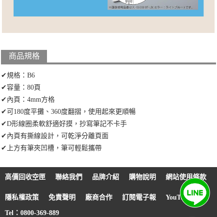
商品規格
✔規格：B6
✔容量：80頁
✔內頁：4mm方格
✔可180度平攤、360度翻摺，使用起來更順暢
✔D形線圈柔軟舒適好摸，抄寫筆記不卡手
✔內頁有撕線設計，可乾淨分離頁面
✔上方有筆夾凹槽，筆可輕鬆攜帶
高價回收空匣
聯絡我們
品牌介紹
購物說明
網站使用條款
隱私權政策
免責聲明
廠商合作
訂閱電子報
YouTube
Tel：0800-369-889