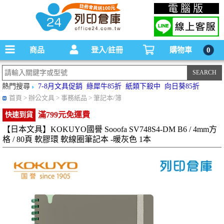
碳粉匣，墨水匣,原廠碳粉匣，副廠碳粉匣，環保碳粉匣,連續供墨印表機-office24列印
電腦版
倉庫線上購物手機版
商品
登入/註冊
購物車
0
熱門搜尋
7-8月文具促銷
綠犀牛85折
紙類下殺中
向日葵85折
首頁
> 辦公文具 > 事務紙品 > 筆記本/簿
滿799元免運費
快速到貨
【日本文具】KOKUYO國譽 Sooofa SV748S4-DM B6 / 4mm方
格 / 80頁 軟膠環 軟線圈筆記本 -暖灰色 1本