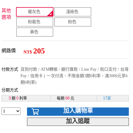
其他
暖灰色
淺綠色
選項
粉藍色
粉色
黃色
205
網路價
NT$
付款方式
貨到付款 / ATM轉帳 / 銀行匯款 / Line Pay / 街口支付 / 台灣
Pay / 信用卡 ( 一次付清、不限金額3期0利率、滿3000元享6
期0利率)
分期方式
3
期
0
利率
每期
68
元
17家
加入購物車
加入追蹤