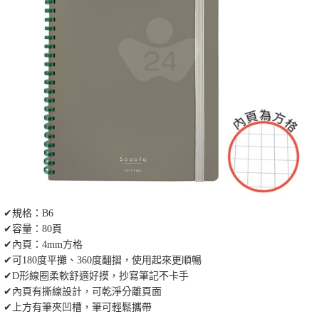
✔規格：B6
✔容量：80頁
✔內頁：4mm方格
✔可180度平攤、360度翻摺，使用起來更順暢
✔D形線圈柔軟舒適好摸，抄寫筆記不卡手
✔內頁有撕線設計，可乾淨分離頁面
✔上方有筆夾凹槽，筆可輕鬆攜帶