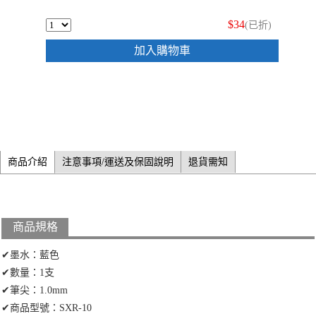
$34
(已折)
加入購物車
商品介紹
注意事項/運送及保固說明
退貨需知
商品規格
✔墨水：藍色
✔數量：1支
✔筆尖：1.0mm
✔商品型號：SXR-10