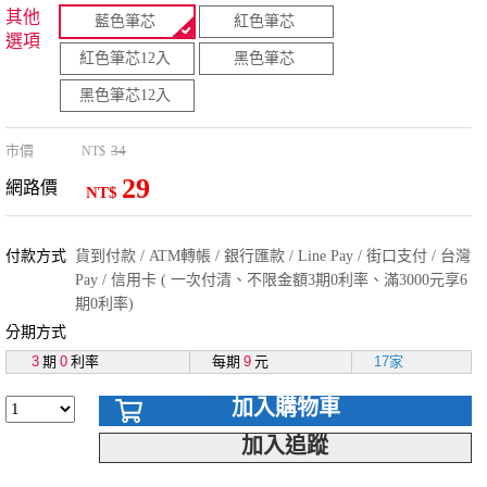
其他
藍色筆芯
紅色筆芯
選項
紅色筆芯12入
黑色筆芯
黑色筆芯12入
市價
34
NT$
29
網路價
NT$
付款方式
貨到付款 / ATM轉帳 / 銀行匯款 / Line Pay / 街口支付 / 台灣
Pay / 信用卡 ( 一次付清、不限金額3期0利率、滿3000元享6
期0利率)
分期方式
3
期
0
利率
每期
9
元
17家
加入購物車
加入追蹤