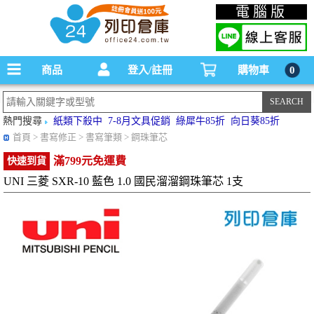
碳粉匣，墨水匣,原廠碳粉匣，副廠碳粉匣，環保碳粉匣,連續供墨印表機-office24列印
電腦版
倉庫線上購物手機版
商品
登入/註冊
購物車
0
熱門搜尋
紙類下殺中
7-8月文具促銷
綠犀牛85折
向日葵85折
首頁
> 書寫修正 > 書寫筆類 > 鋼珠筆芯
滿799元免運費
快速到貨
UNI 三菱 SXR-10 藍色 1.0 國民溜溜鋼珠筆芯 1支