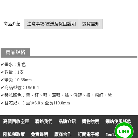
商品介紹
注意事項/運送及保固說明
退貨需知
商品規格
✔墨水：紫色
✔數量：1支
✔筆尖：0.38mm
✔商品型號：UMR-1
✔替芯顏色：黑、紅、藍、深藍、綠、淺藍、橘、粉紅、紫
✔替芯尺寸：直徑6.0 x 全長119.0mm
高價回收空匣
聯絡我們
品牌介紹
購物說明
網站使用條款
隱私權政策
免責聲明
廠商合作
訂閱電子報
YouTube