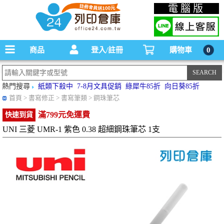
碳粉匣，墨水匣,原廠碳粉匣，副廠碳粉匣，環保碳粉匣,連續供墨印表機-office24列印
電腦版
倉庫線上購物手機版
商品
登入/註冊
購物車
0
熱門搜尋
紙類下殺中
7-8月文具促銷
綠犀牛85折
向日葵85折
首頁
> 書寫修正 > 書寫筆類 > 鋼珠筆芯
滿799元免運費
快速到貨
UNI 三菱 UMR-1 紫色 0.38 超細鋼珠筆芯 1支