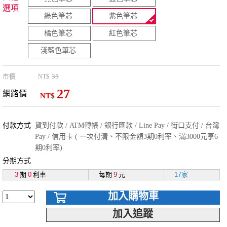
選項
綠色筆芯
紫色筆芯
橘色筆芯
紅色筆芯
淺藍色筆芯
市價
35
NT$
27
網路價
NT$
付款方式
貨到付款 / ATM轉帳 / 銀行匯款 / Line Pay / 街口支付 / 台灣
Pay / 信用卡 ( 一次付清、不限金額3期0利率、滿3000元享6
期0利率)
分期方式
3
期
0
利率
每期
9
元
17家
加入購物車
加入追蹤