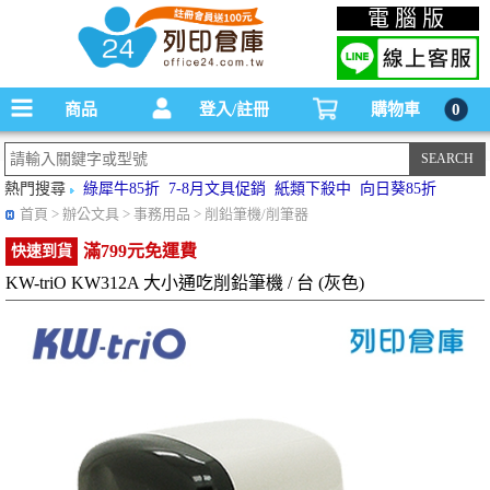
碳粉匣，墨水匣,原廠碳粉匣，副廠碳粉匣，環保碳粉匣,連續供墨印表機-office24列印
電腦版
倉庫線上購物手機版
商品
登入/註冊
購物車
0
熱門搜尋
綠犀牛85折
7-8月文具促銷
紙類下殺中
向日葵85折
首頁
> 辦公文具 > 事務用品 > 削鉛筆機/削筆器
滿799元免運費
快速到貨
KW-triO KW312A 大小通吃削鉛筆機 / 台 (灰色)