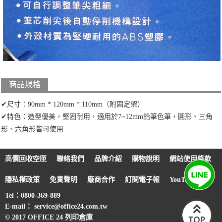
商品規格
✔尺寸：90mm * 120mm * 110mm（附固定架）
✔特色：造型優美，堅固耐用，適用於7~12mm鉛筆色筆，圓形、三角
形、六角形皆可使用
高價回收空匣
聯絡我們
品牌介紹
購物說明
網站使用條款
隱私權政策
免責聲明
廠商合作
訂閱電子報
YouTube
Tel：0800-369-889
E-mail： service@office24.com.tw
© 2017 OFFICE 24 列印倉庫