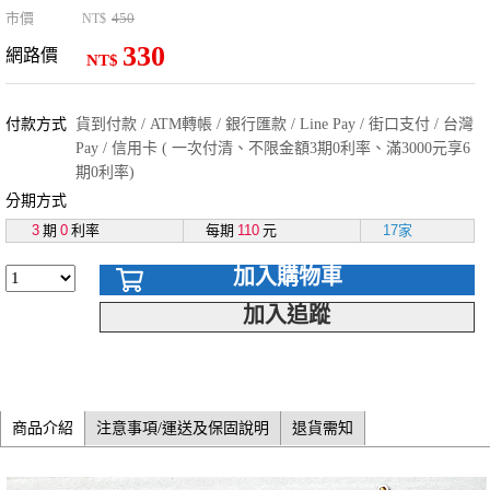
市價
450
NT$
330
網路價
NT$
付款方式
貨到付款 / ATM轉帳 / 銀行匯款 / Line Pay / 街口支付 / 台灣
Pay / 信用卡 ( 一次付清、不限金額3期0利率、滿3000元享6
期0利率)
分期方式
3
期
0
利率
每期
110
元
17家
加入購物車
加入追蹤
商品介紹
注意事項/運送及保固說明
退貨需知