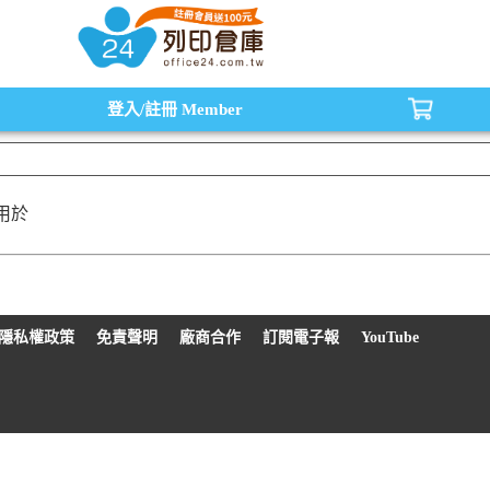
水匣,原廠碳粉匣，副廠碳粉匣，環保碳粉匣,連續供墨印表機-office24列印倉庫線
登入/註冊
Member
用於
隱私權政策
免責聲明
廠商合作
訂閱電子報
YouTube