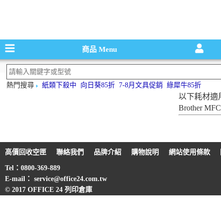
碳粉匣，墨
商品
Menu
熱門搜尋
紙類下殺中
向日葵85折
7-8月文具促銷
綠犀牛85折
以下耗材適
Brother MFC
高價回收空匣
聯絡我們
品牌介紹
購物說明
網站使用條款
Tel：0800-369-889
E-mail： service@office24.com.tw
© 2017 OFFICE 24 列印倉庫