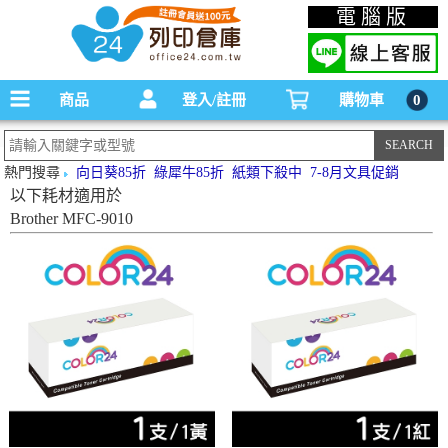
碳粉匣，墨水匣,原廠碳粉匣，副廠碳粉匣，環保碳粉匣,連續供墨印表機-office24列印
電腦版
倉庫線上購物手機版
商品
登入/註冊
購物車
0
熱門搜尋
向日葵85折
綠犀牛85折
紙類下殺中
7-8月文具促銷
以下耗材適用於
Brother MFC-9010