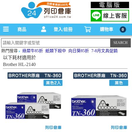
碳粉匣，墨水匣,原廠碳粉匣，副廠碳粉匣，環保碳粉匣,連續供墨印表機-office24列印
電腦版
倉庫線上購物手機版
商品
登入/註冊
購物車
0
熱門搜尋
綠犀牛85折
紙類下殺中
向日葵85折
7-8月文具促銷
以下耗材適用於
Brother HL-2140