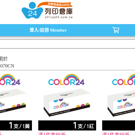
水匣,原廠碳粉匣，副廠碳粉匣，環保碳粉匣,連續供墨印表機-office24列印倉庫線
登入/註冊
Member
用於
-3070CN
折
滿1件享85折
滿1件享85折