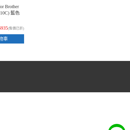
 Brother
N210C) 藍色
$935
(售價已折)
物車