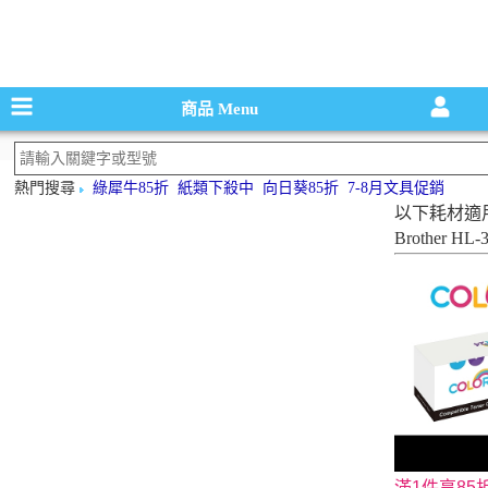
碳粉匣，墨
商品
Menu
熱門搜尋
綠犀牛85折
紙類下殺中
向日葵85折
7-8月文具促銷
以下耗材適
Brother HL
滿1件享85