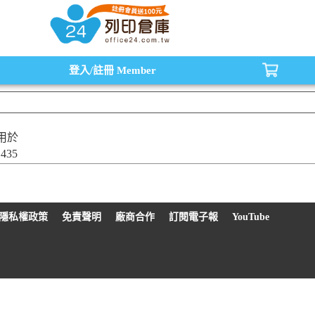
水匣,原廠碳粉匣，副廠碳粉匣，環保碳粉匣,連續供墨印表機-office24列印倉庫線
登入/註冊
Member
用於
1435
隱私權政策
免責聲明
廠商合作
訂閱電子報
YouTube