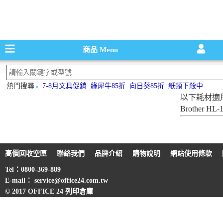
碳粉匣，墨
商品
Menu
熱門搜尋
7-8月文具促銷
綠犀牛85折
向日葵85折
紙類下殺中
以下耗材適
Brother HL-
高價回收空匣
聯絡我們
品牌介紹
購物說明
網站使用條款
Tel：0800-369-889
E-mail： service@office24.com.tw
© 2017 OFFICE 24 列印倉庫