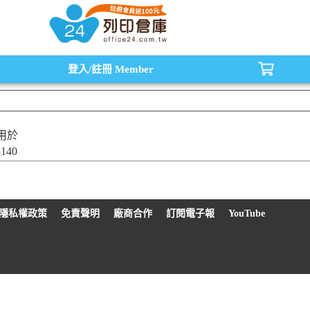
水匣,原廠碳粉匣，副廠碳粉匣，環保碳粉匣,連續供墨印表機-office24列印倉庫線
登入/註冊
Member
用於
5140
隱私權政策
免責聲明
廠商合作
訂閱電子報
YouTube