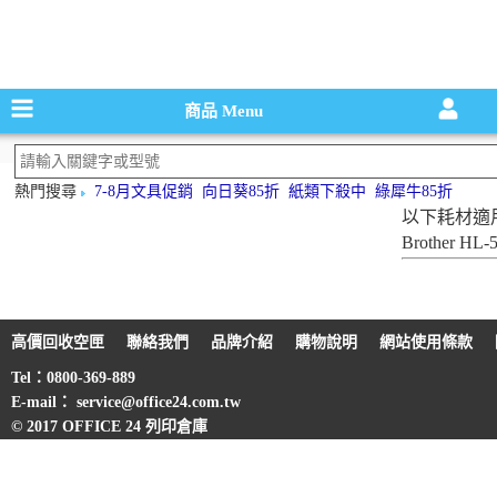
碳粉匣，墨
商品
Menu
熱門搜尋
7-8月文具促銷
向日葵85折
紙類下殺中
綠犀牛85折
以下耗材適
Brother HL-
高價回收空匣
聯絡我們
品牌介紹
購物說明
網站使用條款
Tel：0800-369-889
E-mail： service@office24.com.tw
© 2017 OFFICE 24 列印倉庫