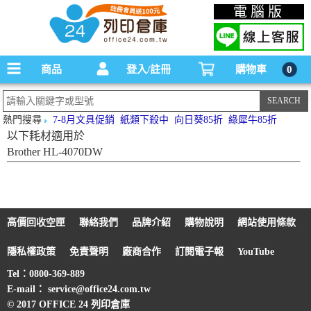
碳粉匣，墨水匣,原廠碳粉匣，副廠碳粉匣，環保碳粉匣,連續供墨印表機-office24列印
電腦版
倉庫線上購物手機版
商品
登入/註冊
購物車
0
熱門搜尋
7-8月文具促銷
紙類下殺中
向日葵85折
綠犀牛85折
以下耗材適用於
Brother HL-4070DW
高價回收空匣
聯絡我們
品牌介紹
購物說明
網站使用條款
隱私權政策
免責聲明
廠商合作
訂閱電子報
YouTube
Tel：0800-369-889
E-mail： service@office24.com.tw
© 2017 OFFICE 24 列印倉庫