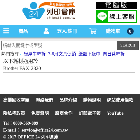
碳粉匣，墨水匣,原廠碳粉匣，副廠碳粉匣，環保碳粉匣,連續供墨印表機-office24列印
電腦版
倉庫線上購物手機版
商品
登入/註冊
購物車
0
熱門搜尋
綠犀牛85折
7-8月文具促銷
紙類下殺中
向日葵85折
以下耗材適用於
Brother FAX-2820
高價回收空匣
聯絡我們
品牌介紹
購物說明
網站使用條款
隱私權政策
免責聲明
廠商合作
訂閱電子報
YouTube
Tel：0800-369-889
E-mail： service@office24.com.tw
© 2017 OFFICE 24 列印倉庫