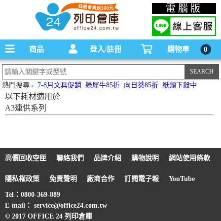
碳粉匣，墨水匣,原廠碳粉匣，副廠碳粉匣，環保碳粉匣,連續供墨印表機-office24列印
電腦版
倉庫線上購物手機版
商品
登入/註冊
購物車
0
熱門搜尋
7-8月文具促銷
綠犀牛85折
向日葵85折
紙類下殺中
以下耗材適用於
A3連供系列
高價回收空匣
聯絡我們
品牌介紹
購物說明
網站使用條款
隱私權政策
免責聲明
廠商合作
訂閱電子報
YouTube
Tel：0800-369-889
E-mail： service@office24.com.tw
© 2017 OFFICE 24 列印倉庫