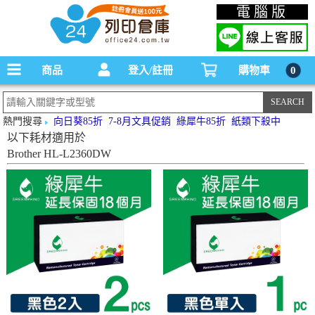
碳粉匣，墨水匣,原廠碳粉匣，副廠碳粉匣，環保碳粉匣,連續供墨印表機-office24列印
電腦版
倉庫線上購物手機版
商品
登入/註冊
購物車
0
熱門搜尋
向日葵85折
7-8月文具促銷
綠犀牛85折
紙類下殺中
以下耗材適用於
Brother HL-L2360DW