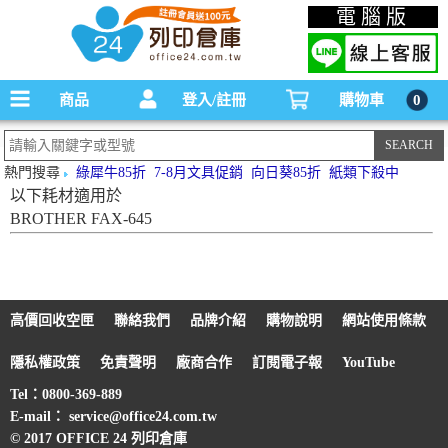
碳粉匣，墨水匣,原廠碳粉匣，副廠碳粉匣，環保碳粉匣,連續供墨印表機-office24列印
電腦版
倉庫線上購物手機版
商品
登入/註冊
購物車
0
熱門搜尋
綠犀牛85折
7-8月文具促銷
向日葵85折
紙類下殺中
以下耗材適用於
BROTHER FAX-645
高價回收空匣
聯絡我們
品牌介紹
購物說明
網站使用條款
隱私權政策
免責聲明
廠商合作
訂閱電子報
YouTube
Tel：0800-369-889
E-mail： service@office24.com.tw
© 2017 OFFICE 24 列印倉庫