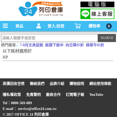
碳粉匣，墨水匣,原廠碳粉匣，副廠碳粉匣，環保碳粉匣,連續供墨印表機-office24列印
電腦版
倉庫線上購物手機版
商品
登入/註冊
購物車
0
熱門搜尋
7-8月文具促銷
紙類下殺中
向日葵85折
綠犀牛85折
以下耗材適用於
HP
高價回收空匣
聯絡我們
品牌介紹
購物說明
網站使用條款
隱私權政策
免責聲明
廠商合作
訂閱電子報
YouTube
Tel：0800-369-889
E-mail： service@office24.com.tw
© 2017 OFFICE 24 列印倉庫