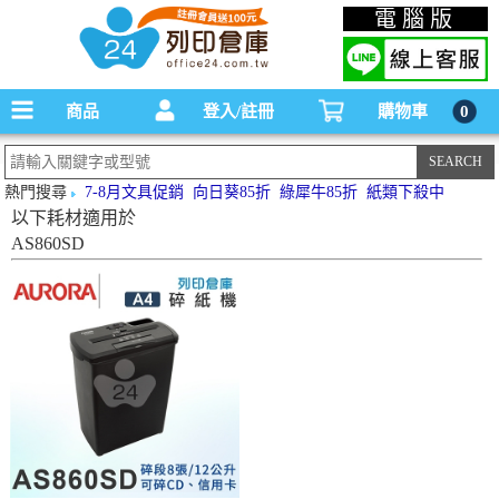
碳粉匣，墨水匣,原廠碳粉匣，副廠碳粉匣，環保碳粉匣,連續供墨印表機-office24列印
電腦版
倉庫線上購物手機版
商品
登入/註冊
購物車
0
熱門搜尋
7-8月文具促銷
向日葵85折
綠犀牛85折
紙類下殺中
以下耗材適用於
AS860SD