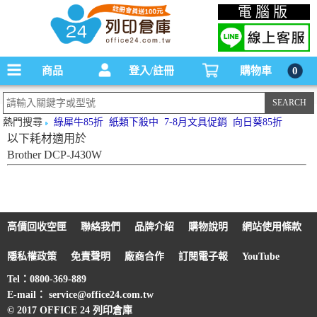
碳粉匣，墨水匣,原廠碳粉匣，副廠碳粉匣，環保碳粉匣,連續供墨印表機-office24列印
電腦版
倉庫線上購物手機版
商品
登入/註冊
購物車
0
熱門搜尋
綠犀牛85折
紙類下殺中
7-8月文具促銷
向日葵85折
以下耗材適用於
Brother DCP-J430W
高價回收空匣
聯絡我們
品牌介紹
購物說明
網站使用條款
隱私權政策
免責聲明
廠商合作
訂閱電子報
YouTube
Tel：0800-369-889
E-mail： service@office24.com.tw
© 2017 OFFICE 24 列印倉庫