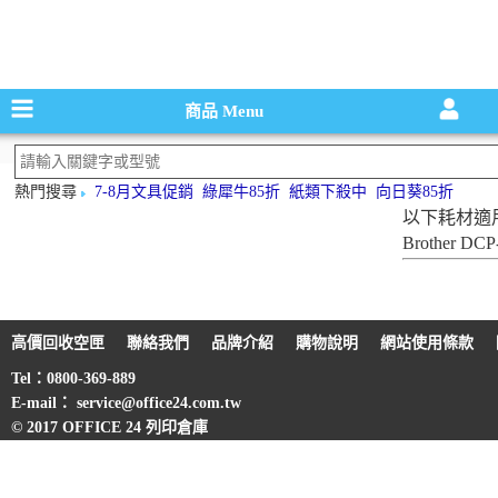
碳粉匣，墨
商品
Menu
熱門搜尋
7-8月文具促銷
綠犀牛85折
紙類下殺中
向日葵85折
以下耗材適
Brother DC
高價回收空匣
聯絡我們
品牌介紹
購物說明
網站使用條款
Tel：0800-369-889
E-mail： service@office24.com.tw
© 2017 OFFICE 24 列印倉庫