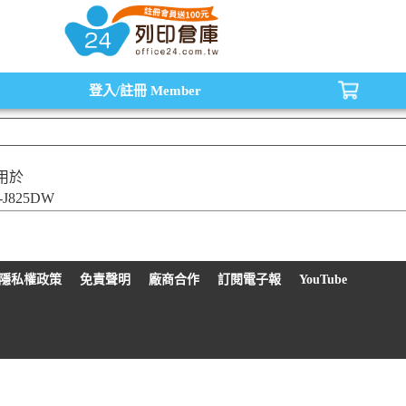
水匣,原廠碳粉匣，副廠碳粉匣，環保碳粉匣,連續供墨印表機-office24列印倉庫線
登入/註冊
Member
用於
P-J825DW
隱私權政策
免責聲明
廠商合作
訂閱電子報
YouTube