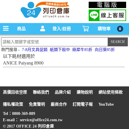
碳粉匣，墨水匣,原廠碳粉匣，副廠碳粉匣，環保碳粉匣,連續供墨印表機-office24列印
電腦版
倉庫線上購物手機版
商品
登入/註冊
購物車
0
熱門搜尋
7-8月文具促銷
紙類下殺中
綠犀牛85折
向日葵85折
以下耗材適用於
ANICE Paiyang 8900
高價回收空匣
聯絡我們
品牌介紹
購物說明
網站使用條款
隱私權政策
免責聲明
廠商合作
訂閱電子報
YouTube
Tel：0800-369-889
E-mail： service@office24.com.tw
© 2017 OFFICE 24 列印倉庫