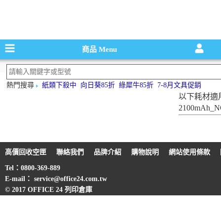
碳粉匣，墨
商品
Menu
熱門搜尋
紙類下殺中
向日葵85折
綠犀牛85折
7-8月文具促銷
以下耗材適
2100mAh_N
高價回收空匣
聯絡我們
品牌介紹
購物說明
網站使用條款
Tel：0800-369-889
E-mail： service@office24.com.tw
© 2017 OFFICE 24 列印倉庫