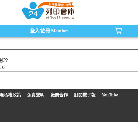
水匣,原廠碳粉匣，副廠碳粉匣，環保碳粉匣,連續供墨印表機-office24列印倉庫線
登入/註冊
Member
用於
O3
隱私權政策
免責聲明
廠商合作
訂閱電子報
YouTube