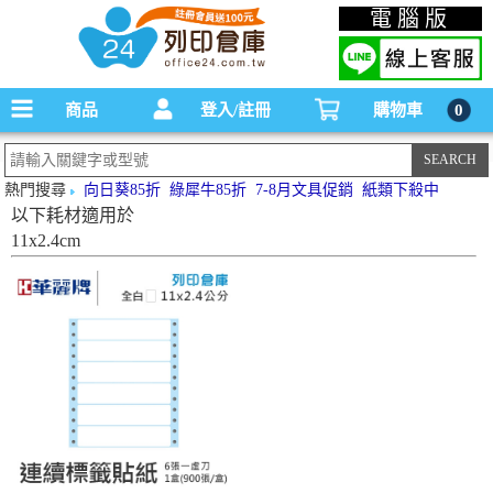
碳粉匣，墨水匣,原廠碳粉匣，副廠碳粉匣，環保碳粉匣,連續供墨印表機-office24列印
電腦版
倉庫線上購物手機版
商品
登入/註冊
購物車
0
熱門搜尋
向日葵85折
綠犀牛85折
7-8月文具促銷
紙類下殺中
以下耗材適用於
11x2.4cm