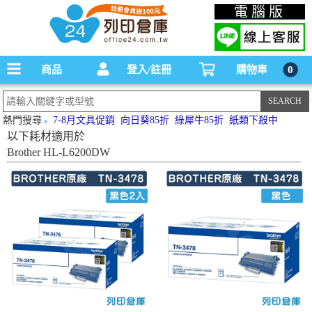
碳粉匣，墨水匣,原廠碳粉匣，副廠碳粉匣，環保碳粉匣,連續供墨印表機-office24列印
電腦版
倉庫線上購物手機版
商品
登入/註冊
購物車
0
熱門搜尋
7-8月文具促銷
向日葵85折
綠犀牛85折
紙類下殺中
以下耗材適用於
Brother HL-L6200DW