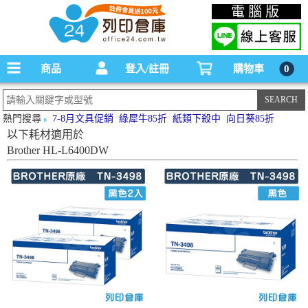
碳粉匣，墨水匣,原廠碳粉匣，副廠碳粉匣，環保碳粉匣,連續供墨印表機-office24列印
電腦版
倉庫線上購物手機版
商品
登入/註冊
購物車
0
熱門搜尋
7-8月文具促銷
綠犀牛85折
紙類下殺中
向日葵85折
以下耗材適用於
Brother HL-L6400DW