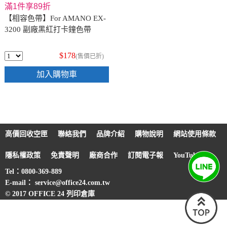
滿1件享89折
【相容色帶】For AMANO EX-
3200 副廠黑紅打卡鐘色帶
$178
(售價已折)
加入購物車
高價回收空匣
聯絡我們
品牌介紹
購物說明
網站使用條款
隱私權政策
免責聲明
廠商合作
訂閱電子報
YouTube
Tel：0800-369-889
E-mail： service@office24.com.tw
© 2017 OFFICE 24 列印倉庫