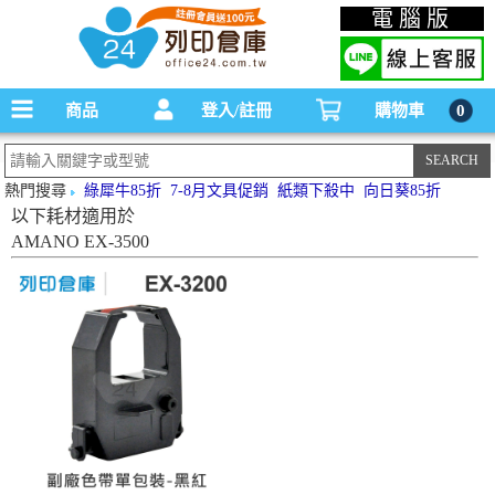
碳粉匣，墨水匣,原廠碳粉匣，副廠碳粉匣，環保碳粉匣,連續供墨印表機-office24列印
電腦版
倉庫線上購物手機版
商品
登入/註冊
購物車
0
熱門搜尋
綠犀牛85折
7-8月文具促銷
紙類下殺中
向日葵85折
以下耗材適用於
AMANO EX-3500