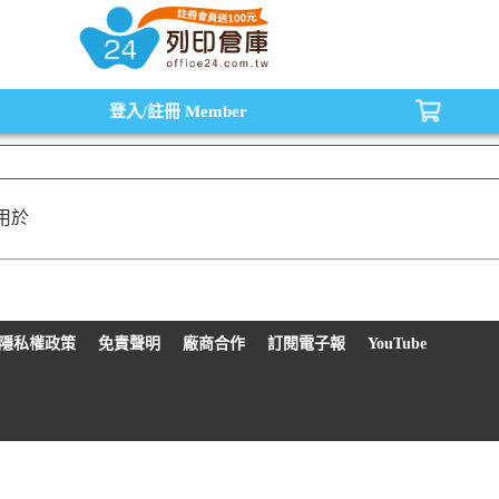
水匣,原廠碳粉匣，副廠碳粉匣，環保碳粉匣,連續供墨印表機-office24列印倉庫線
登入/註冊
Member
用於
隱私權政策
免責聲明
廠商合作
訂閱電子報
YouTube