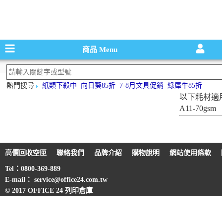
碳粉匣，墨
商品
Menu
熱門搜尋
紙類下殺中
向日葵85折
7-8月文具促銷
綠犀牛85折
以下耗材適
A11-70gsm
高價回收空匣
聯絡我們
品牌介紹
購物說明
網站使用條款
Tel：0800-369-889
E-mail： service@office24.com.tw
© 2017 OFFICE 24 列印倉庫