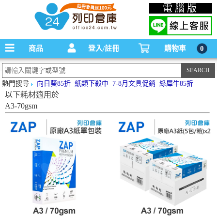
碳粉匣，墨水匣,原廠碳粉匣，副廠碳粉匣，環保碳粉匣,連續供墨印表機-office24列印
電腦版
倉庫線上購物手機版
商品
登入/註冊
購物車
0
熱門搜尋
向日葵85折
紙類下殺中
7-8月文具促銷
綠犀牛85折
以下耗材適用於
A3-70gsm