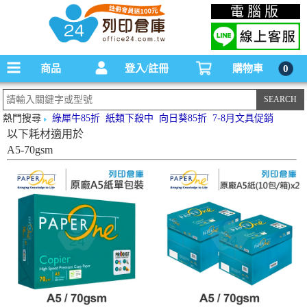
碳粉匣，墨水匣,原廠碳粉匣，副廠碳粉匣，環保碳粉匣,連續供墨印表機-office24列印
電腦版
倉庫線上購物手機版
商品
登入/註冊
購物車
0
熱門搜尋
綠犀牛85折
紙類下殺中
向日葵85折
7-8月文具促銷
以下耗材適用於
A5-70gsm