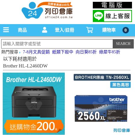
碳粉匣，墨水匣,原廠碳粉匣，副廠碳粉匣，環保碳粉匣,連續供墨印表機-office24列印
電腦版
倉庫線上購物手機版
商品
登入/註冊
購物車
0
熱門搜尋
7-8月文具促銷
紙類下殺中
向日葵85折
綠犀牛85折
以下耗材適用於
Brother HL-L2460DW