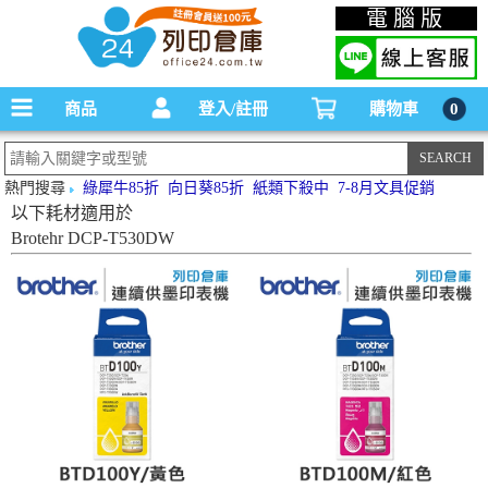
碳粉匣，墨水匣,原廠碳粉匣，副廠碳粉匣，環保碳粉匣,連續供墨印表機-office24列印
電腦版
倉庫線上購物手機版
商品
登入/註冊
購物車
0
熱門搜尋
綠犀牛85折
向日葵85折
紙類下殺中
7-8月文具促銷
以下耗材適用於
Brotehr DCP-T530DW