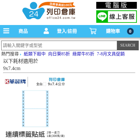
碳粉匣，墨水匣,原廠碳粉匣，副廠碳粉匣，環保碳粉匣,連續供墨印表機-office24列印
電腦版
倉庫線上購物手機版
商品
登入/註冊
購物車
0
熱門搜尋
紙類下殺中
向日葵85折
綠犀牛85折
7-8月文具促銷
以下耗材適用於
9x7.4cm