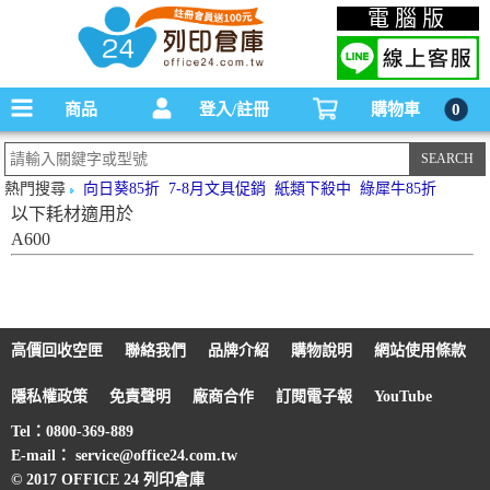
碳粉匣，墨水匣,原廠碳粉匣，副廠碳粉匣，環保碳粉匣,連續供墨印表機-office24列印
電腦版
倉庫線上購物手機版
商品
登入/註冊
購物車
0
熱門搜尋
向日葵85折
7-8月文具促銷
紙類下殺中
綠犀牛85折
以下耗材適用於
A600
高價回收空匣
聯絡我們
品牌介紹
購物說明
網站使用條款
隱私權政策
免責聲明
廠商合作
訂閱電子報
YouTube
Tel：0800-369-889
E-mail： service@office24.com.tw
© 2017 OFFICE 24 列印倉庫