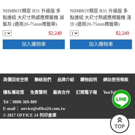
NIIMBOT精臣 B31 升級版 多
NIIMBOT精臣 B31 升級版 多
點連結 大尺寸熱感應標籤機 湖
點連結 大尺寸熱感應標籤機 淺
藍灰 (適用20-75mm標籤帶)
沙 (適用20-75mm標籤帶)
$2,249
$2,249
加入購物車
加入購物車
高價回收空匣
聯絡我們
品牌介紹
購物說明
網站使用條款
隱私權政策
免責聲明
廠商合作
訂閱電子報
YouTube
Tel：0800-369-889
E-mail： service@office24.com.tw
© 2017 OFFICE 24 列印倉庫