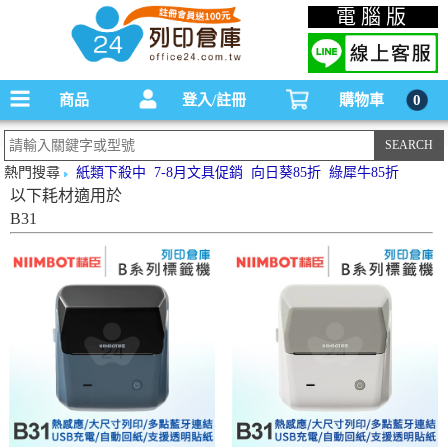
碳粉匣，墨水匣,原廠碳粉匣，副廠碳粉匣，環保碳粉匣,連續供墨印表機-office24列印
電腦版
倉庫線上購物手機版
商品
登入/註冊
購物車
0
熱門搜尋
紙類下殺中
7-8月文具促銷
向日葵85折
綠犀牛85折
以下耗材適用於
B31